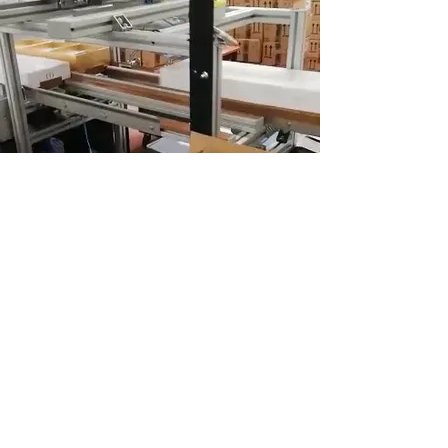
ADRESSE
9 Chemin de la Chatte,
87290 Saint-Sornin-Leulac
FRANCE